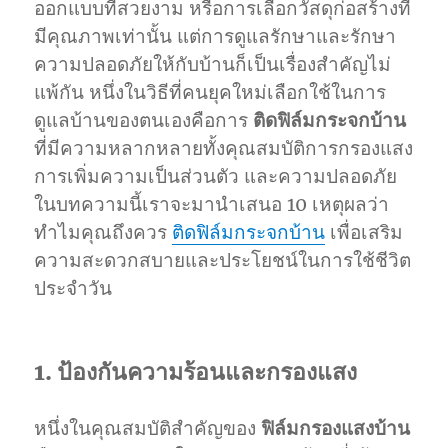
ออกแบบที่สวยงาม หรือการเลือกวัสดุก่อสร้างที่
มีคุณภาพเท่านั้น แต่การดูแลรักษาและรักษา
ความปลอดภัยให้กับบ้านก็เป็นเรื่องสำคัญไม่
แพ้กัน หนึ่งในวิธีที่คนยุคใหม่เลือกใช้ในการ
ดูแลบ้านของตนเองคือการ
ติดฟิล์มกระจกบ้าน
ที่มีความหลากหลายทั้งคุณสมบัติการกรองแสง
การเพิ่มความเป็นส่วนตัว และความปลอดภัย
ในบทความนี้เราจะมานำเสนอ 10 เหตุผลว่า
ทำไมคุณถึงควร
ติดฟิล์มกระจกบ้าน
เพื่อเสริม
ความสะดวกสบายและประโยชน์ในการใช้ชีวิต
ประจำวัน
1. ป้องกันความร้อนและกรองแสง
หนึ่งในคุณสมบัติสำคัญของ
ฟิล์มกรองแสงบ้าน