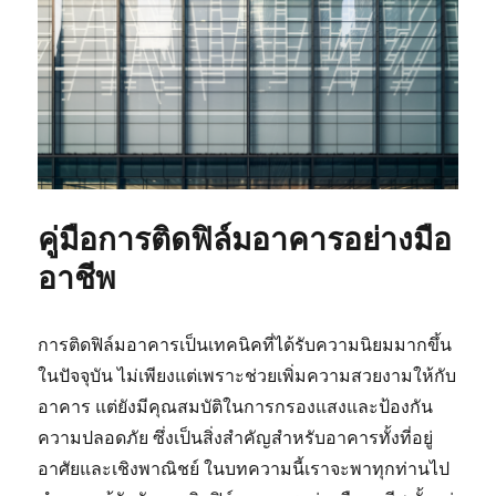
คู่มือการติดฟิล์มอาคารอย่างมือ
อาชีพ
การติดฟิล์มอาคารเป็นเทคนิคที่ได้รับความนิยมมากขึ้น
ในปัจจุบัน ไม่เพียงแต่เพราะช่วยเพิ่มความสวยงามให้กับ
อาคาร แต่ยังมีคุณสมบัติในการกรองแสงและป้องกัน
ความปลอดภัย ซึ่งเป็นสิ่งสำคัญสำหรับอาคารทั้งที่อยู่
อาศัยและเชิงพาณิชย์ ในบทความนี้เราจะพาทุกท่านไป