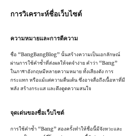
การวิเคราะห์ชื่อเว็บไซต์
ความหมายและการตีความ
ชื่อ “BangBangBlog” นั้นสร้างความเป็นเอกลักษณ์
ผ่านการใช้คำซ้ำที่ส่งผลให้จดจำง่าย คำว่า “Bang”
ในภาषาอังกฤษมีหลายความหมาย ทั้งเสียงดัง การ
กระแทก หรือแม้แต่ความตื่นเต้น ซึ่งอาจสื่อถึงเนื้อหาที่มี
พลัง สร้างกระแส และดึงดูดความสนใจ
จุดเด่นของชื่อเว็บไซต์
การใช้คำซ้ำ “Bang” สองครั้งทำให้ชื่อนี้มีจังหวะและ