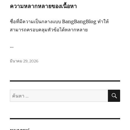
ความหลากหลายของเนื้อหา
ชื่อที่มีความเป็นกลางแบบ BangBangBlog ทำให้
สามารถครอบคลุมหัวข้อได้หลากหลาย
…
เขียน
มีนาคม 29, 2026
เมื่อ
ค้นห
ค้นหา: