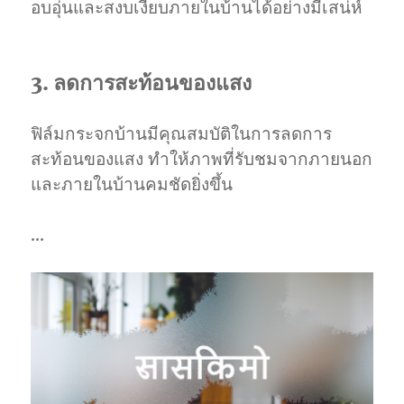
อบอุ่นและสงบเงียบภายในบ้านได้อย่างมีเสน่ห์
3. ลดการสะท้อนของแสง
ฟิล์มกระจกบ้านมีคุณสมบัติในการลดการ
สะท้อนของแสง ทำให้ภาพที่รับชมจากภายนอก
และภายในบ้านคมชัดยิ่งขึ้น
…