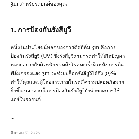
3m สำหรับรถยนต์ของคุณ
1. การป้องกันรังสียูวี
หนึ่งในประโยชน์หลักของการติดฟิล์ม 3m คือการ
ป้องกันรังสียูวี (UV) ซึ่งรังสียูวีสามารถทำให้เกิดปัญหา
หลายอย่างกับผิวหนัง รวมถึงโรคมะเร็งผิวหนัง การติด
ฟิล์มกรองแสง 3m จะช่วยบล็อกรังสียูวีได้ถึง 99%
ทำให้คุณและผู้โดยสารภายในรถมีความปลอดภัยมาก
ยิ่งขึ้น นอกจากนี้ การป้องกันรังสียูวียังช่วยลดการใช้
แอร์ในรถยนต์
…
เขียน
มีนาคม 31, 2026