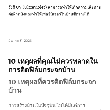
รังสี UV (Ultraviolet) สามารถทำให้เกิดความเสียหาย
ต่อผิวหนังและทำให้เฟอร์นิเจอร์ในบ้านซีดจางได้
…
เขียน
มีนาคม 31, 2026
เมื่อ
10 เหตุผลที่คุณไม่ควรพลาดใน
การติดฟิล์มกระจกบ้าน
10 เหตุผลที่ควรติดฟิล์มกระจก
บ้าน
การสร้างบ้านในปัจจุบัน ไม่ได้มีแค่การ